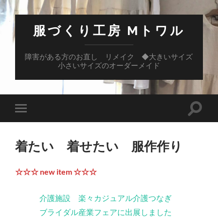
服づくり工房 Mトワル
障害がある方のお直し リメイク ◆大きいサイズ
小さいサイズのオーダーメイド
検
モ
索
バ
フ
イ
ィ
ル
ー
着たい 着せたい 服作作り
メ
ル
ニ
ド
ュ
を
ー
☆☆☆ new item ☆☆☆
切
を
り
切
替
り
え
介護施設 楽々カジュアル介護つなぎ
替
る
え
ブライダル産業フェアに出展しました
る