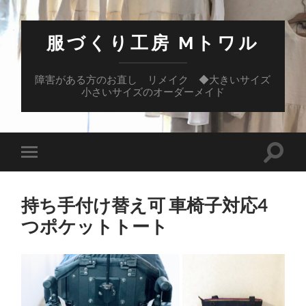
服づくり工房 Mトワル
障害がある方のお直し リメイク ◆大きいサイズ
小さいサイズのオーダーメイド
検
モ
索
バ
フ
イ
ィ
ル
ー
持ち手付け替え可 車椅子対応4
メ
ル
ニ
つポケットトート
ド
ュ
を
ー
切
を
り
切
替
り
え
替
る
え
る