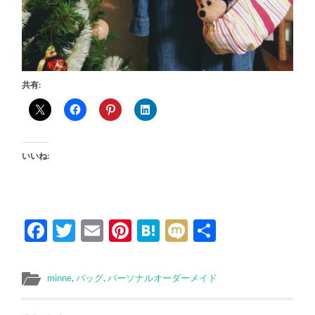
共有:
いいね:
Facebook
Twitter
Email
Pinterest
Hatena
Mixi
共
有
minne
,
バッグ
,
パーソナルオーダーメイド