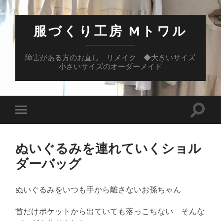
服づくり工房 Mトワル
障害がある方のお直し リメイク ◆大きいサイズ
小さいサイズのオーダーメイド
検
モ
索
バ
フ
イ
ィ
ル
ー
ぬいぐるみを連れていくショル
メ
ル
ニ
ダーバッグ
ド
ュ
を
ー
切
を
り
切
ぬいぐるみをいつも手から離さないお孫ちゃん
替
り
え
替
る
首だけポケットから出ていても落っこちない そんな
え
る