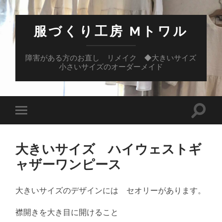
服づくり工房 Mトワル
障害がある方のお直し リメイク ◆大きいサイズ
小さいサイズのオーダーメイド
検
モ
索
バ
フ
イ
ィ
ル
ー
大きいサイズ ハイウェストギ
メ
ル
ニ
ャザーワンピース
ド
ュ
を
ー
切
を
り
切
大きいサイズのデザインには セオリーがあります。
替
り
え
替
る
襟開きを大き目に開けること
え
る