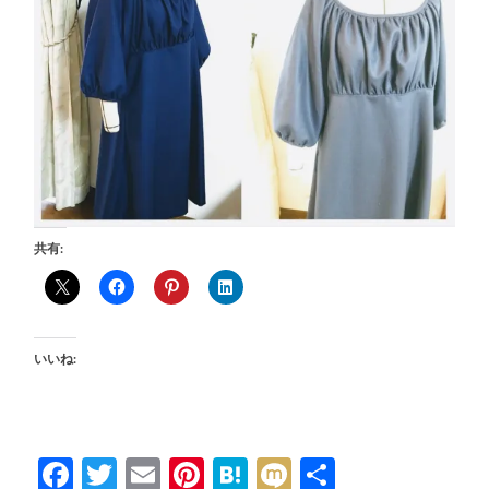
共有:
いいね:
Facebook
Twitter
Email
Pinterest
Hatena
Mixi
共