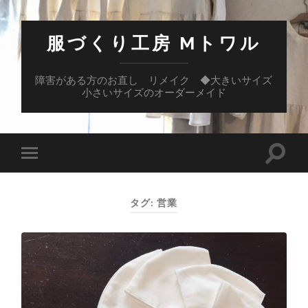
服づくり工房 Mトワル
障害がある方のお直し リメイク ◆大きいサイズ
小さいサイズのオーダーメイド
検
モ
索
バ
フ
イ
ィ
ル
ー
タグ:
営業
メ
ル
ニ
ド
ュ
を
ー
切
を
り
切
替
り
え
替
る
え
る